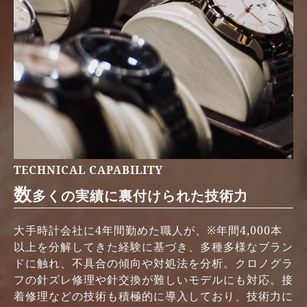
T
E
C
H
N
I
C
A
L
C
A
P
A
B
I
L
I
T
Y
数
多くの実績に裏付けられた技術力
大手時計会社に4年間勤めた職人が、※年間4,000本
以上を分解してきた経験に基づき、多種多様なブラン
ドに触れ、不具合の傾向や対処法を分析。クロノグラ
フの針ズレ修理や針交換が難しいモデルにも対応。接
着修理などの技術も積極的に導入しており、技術力に