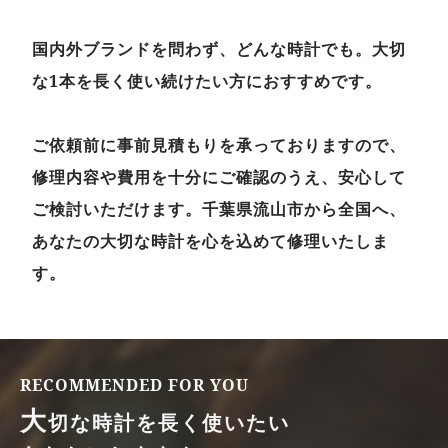
国内外ブランドを問わず、どんな時計でも。大切
な1本を長く使い続けたい方におすすめです。
ご依頼前に事前見積もりを承っておりますので、
修理内容や費用を十分にご確認のうえ、安心して
ご検討いただけます。千葉県流山市から全国へ、
あなたの大切な時計を心を込めて
修理いたしま
す。
R
E
C
O
M
M
E
N
D
E
D
F
O
R
Y
O
U
大
切な時計を長く使いたい