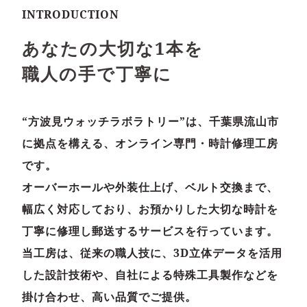
I
N
T
R
O
D
U
C
T
I
O
N
あなたの大切な1本を
職人の手で丁寧に
“方波見ウォッチラボラトリー”は、千葉県流山市
に拠点を構える、オンライン専門・時計修理工房
です。
オーバーホールや外装仕上げ、ベルト交換まで、
幅広く対応しており、お預かりした大切な時計を
丁寧に修理し郵送
するサービスを行っています。
当工房は、従来の職人技に、3D立体データを活用
した設計技術や、自社による特殊工具製作などを
掛け合わせ、高い品質でご提供。